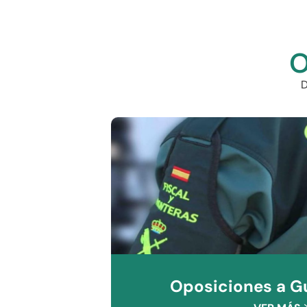
O
D
Oposiciones a Gu