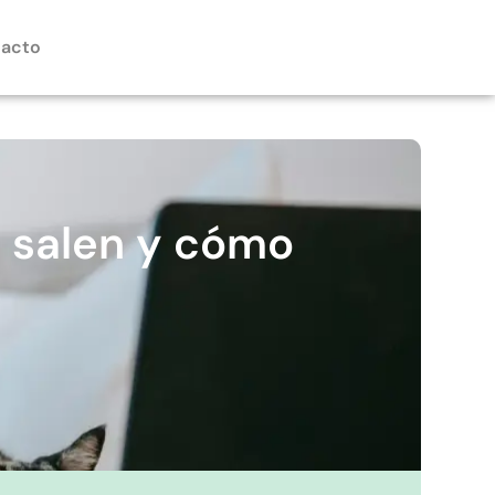
acto
 salen y cómo