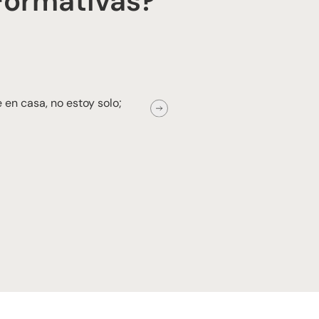
Formativas?
★
★
★
★
★
 en casa, no estoy solo;
“Se nota que hay
cuentan con acti
Mariana E.