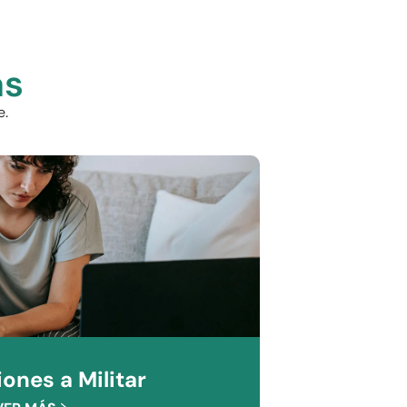
as
e.
ones a Militar