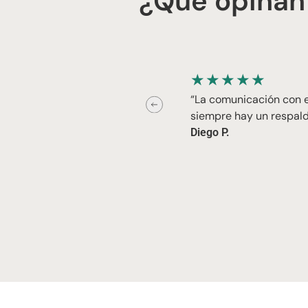
¿Qué opinan
★
★
★
★
★
“La comunicación con el
siempre hay un respald
Diego P.