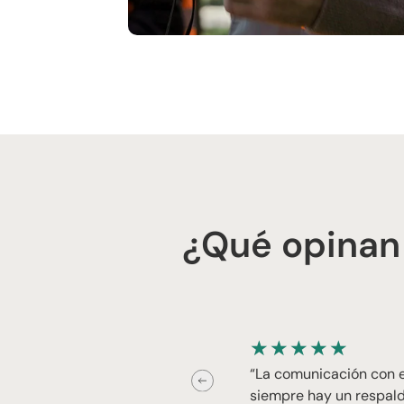
¿Qué opinan
★
★
★
★
★
“La comunicación con el
siempre hay un respald