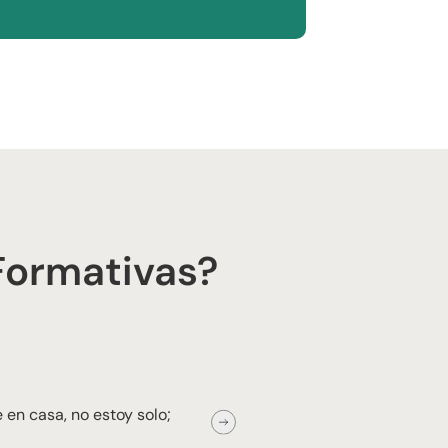
Formativas?
★
★
★
★
★
 en casa, no estoy solo;
“Se nota que hay
cuentan con acti