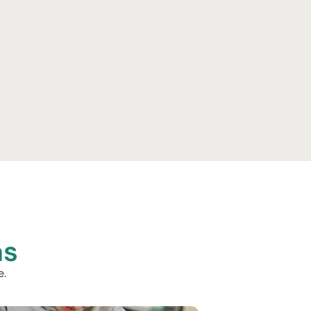
Mariana E.
as
e.