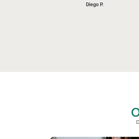
Diego P.
O
D