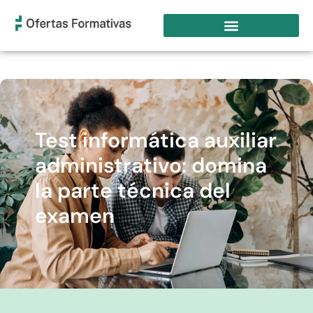
Test informática auxiliar
administrativo: domina
la parte técnica del
examen