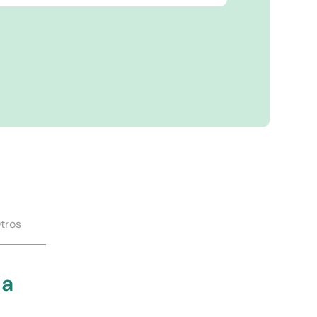
tros
ia