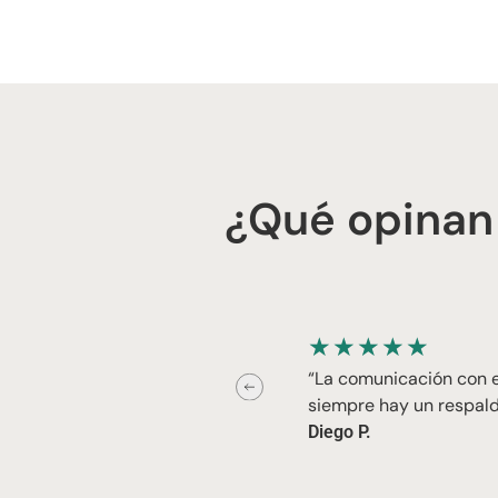
¿Qué opinan
★
★
★
★
★
“La comunicación con el
siempre hay un respald
Diego P.