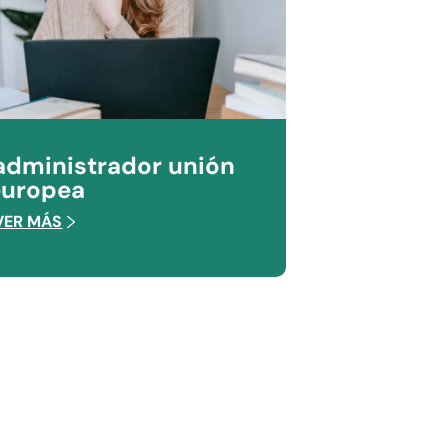
administrador unión
europea
VER MÁS