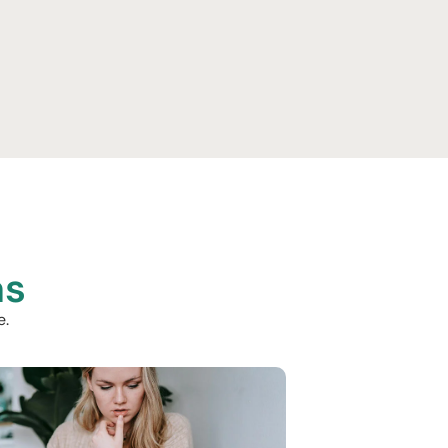
as
e.