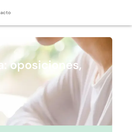
acto
a: oposiciones,