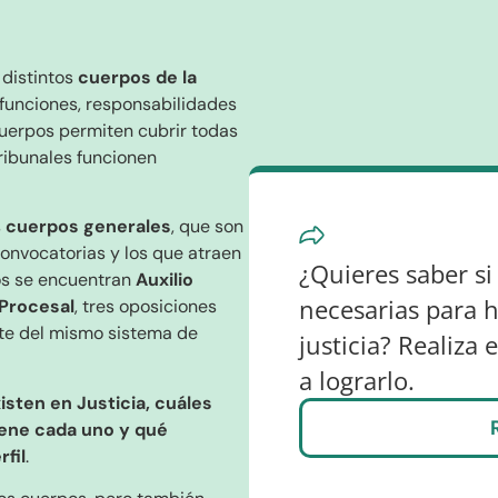
 distintos
cuerpos de la
 funciones, responsabilidades
cuerpos permiten cubrir todas
ribunales funcionen
s
cuerpos generales
, que son
convocatorias y los que atraen
¿Quieres saber si
os se encuentran
Auxilio
necesarias para h
 Procesal
, tres oposiciones
te del mismo sistema de
justicia? Realiza 
a lograrlo.
sten en Justicia, cuáles
iene cada uno y qué
fil
.