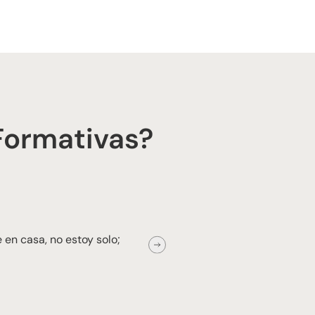
Formativas?
★
★
★
★
★
 en casa, no estoy solo;
“Se nota que hay
cuentan con acti
Mariana E.