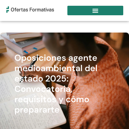
Oposiciones agente
medioambiental del
estado 2025:
Convocatoria,
requisitos y cómo
prepararte