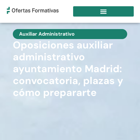
Auxiliar Administrativo
Oposiciones auxiliar
administrativo
ayuntamiento Madrid:
convocatoria, plazas y
cómo prepararte