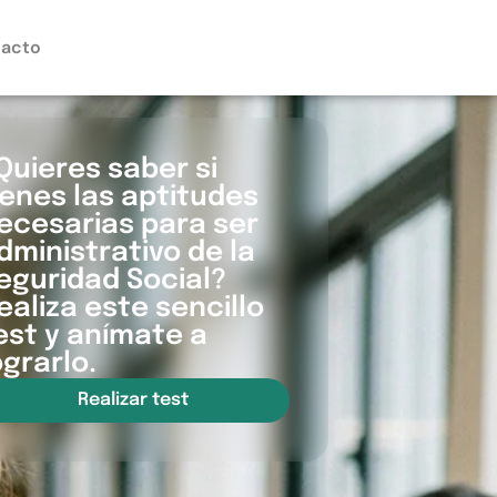
acto
Quieres saber si
ienes las aptitudes
ecesarias para ser
dministrativo de la
eguridad Social?
ealiza este sencillo
est y anímate a
ograrlo.
Realizar test