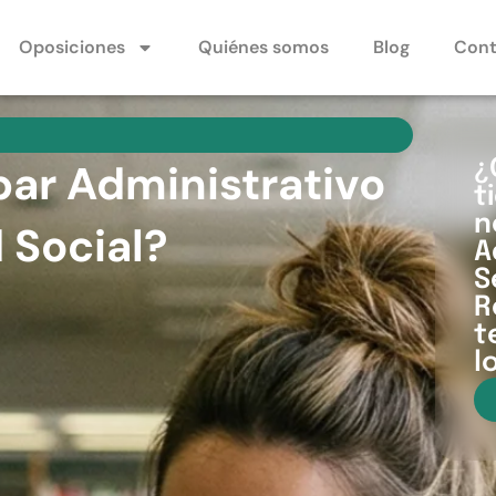
Oposiciones
Quiénes somos
Blog
Cont
obar Administrativo
¿
t
n
 Social?
A
S
R
t
l