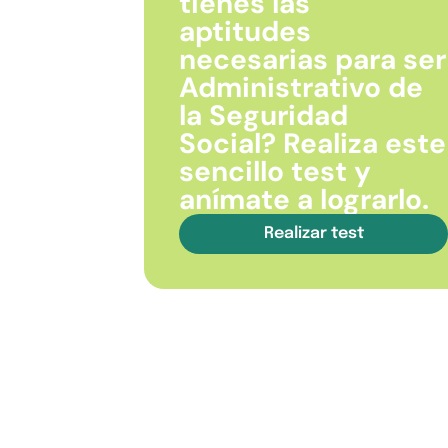
tienes las
aptitudes
necesarias para ser
Administrativo de
la Seguridad
Social? Realiza este
sencillo test y
anímate a lograrlo.
Realizar test