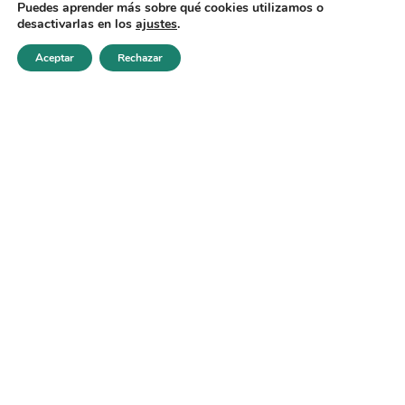
Puedes aprender más sobre qué cookies utilizamos o
desactivarlas en los
ajustes
.
Cómo detectar
preguntas trampa en
Aceptar
Rechazar
Realizar test
oposiciones
VER MÁS