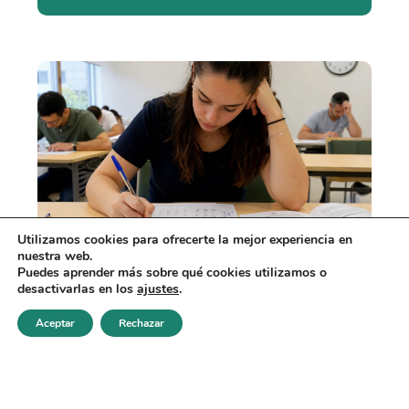
Utilizamos cookies para ofrecerte la mejor experiencia en
nuestra web.
Puedes aprender más sobre qué cookies utilizamos o
Cómo detectar
desactivarlas en los
ajustes
.
preguntas trampa en
oposiciones
Aceptar
Rechazar
Realizar test
VER MÁS