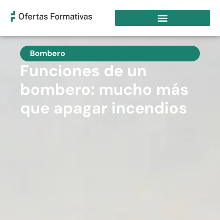
Bombero
Funciones de un
bombero: mucho más
que apagar incendios