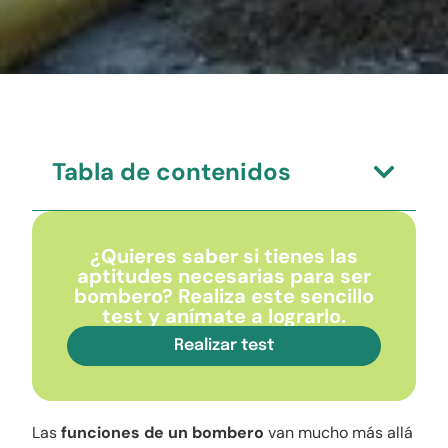
Tabla de contenidos
¿Quieres saber si tienes las
aptitudes necesarias para ser
bombero? Realiza este sencillo
test y anímate a lograrlo.
Realizar test
Las
funciones de un bombero
van mucho más allá