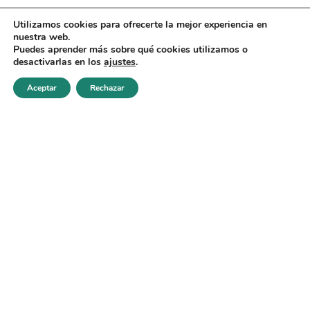
Utilizamos cookies para ofrecerte la mejor experiencia en
nuestra web.
Puedes aprender más sobre qué cookies utilizamos o
desactivarlas en los
ajustes
.
Aceptar
Rechazar
Realizar test
Errores al estudiar el
supuesto práctico de
Administrativo de la
Seguridad Social
VER MÁS