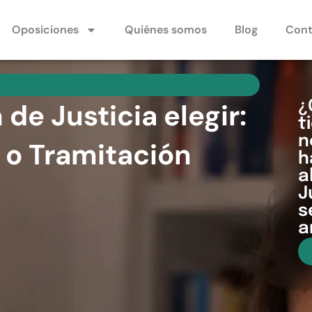
Oposiciones
Quiénes somos
Blog
Cont
de Justicia elegir:
¿
t
n
l o Tramitación
h
a
J
s
a