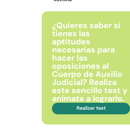
¿Quieres saber si
tienes las
aptitudes
necesarias para
hacer las
oposiciones al
Cuerpo de Auxilio
Judicial? Realiza
este sencillo test y
anímate a lograrlo.
Realizar test