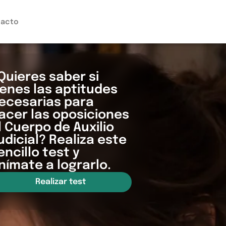
acto
Quieres saber si
ienes las aptitudes
ecesarias para
acer las oposiciones
l Cuerpo de Auxilio
udicial? Realiza este
encillo test y
nímate a lograrlo.
Realizar test