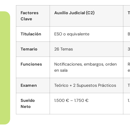
Factores
Auxilio Judicial (C2)
T
Clave
Titulación
ESO o equivalente
B
Temario
26 Temas
3
Funciones
Notificaciones, embargos, orden
R
en sala
e
Examen
Teórico + 2 Supuestos Prácticos
T
Sueldo
1.500 € – 1.750 €
1
Neto