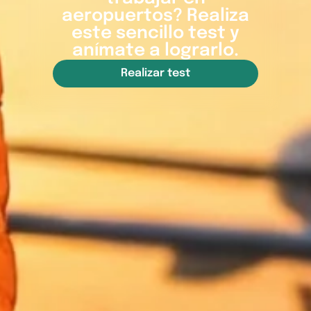
aeropuertos? Realiza
este sencillo test y
anímate a lograrlo.
Realizar test