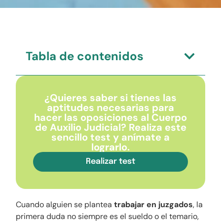
Tabla de contenidos
¿Quieres saber si tienes las
aptitudes necesarias para
hacer las oposiciones al Cuerpo
de Auxilio Judicial? Realiza este
sencillo test y anímate a
lograrlo.
Realizar test
Cuando alguien se plantea
trabajar en juzgados
, la
primera duda no siempre es el sueldo o el temario,