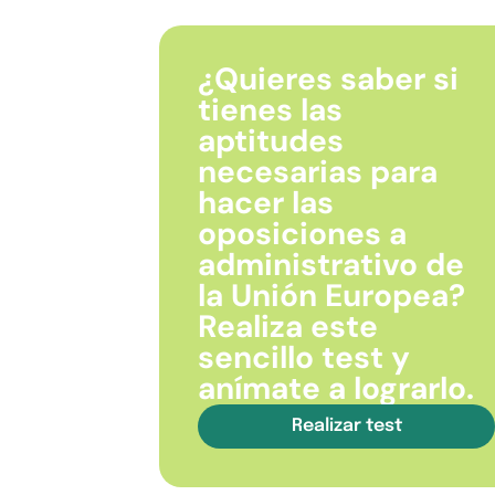
¿Quieres saber si
tienes las
aptitudes
necesarias para
hacer las
oposiciones a
administrativo de
la Unión Europea?
Realiza este
sencillo test y
anímate a lograrlo.
Realizar test