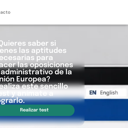
acto
Quieres saber si
ienes las aptitudes
ecesarias para
acer las oposiciones
 administrativo de la
nión Europea?
ealiza este sencillo
est y anímate a
ograrlo.
Realizar test