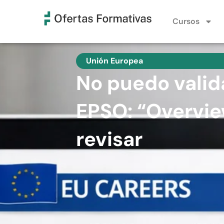
Cursos
Unión Europea
No puedo valida
EPSO: “Overvie
revisar