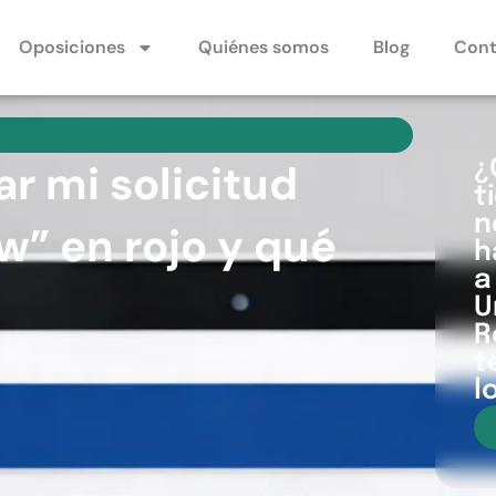
Oposiciones
Quiénes somos
Blog
Cont
r mi solicitud
¿
t
n
w” en rojo y qué
h
a
U
R
t
l