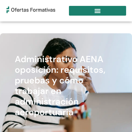
Administrativo AENA
oposición: requisitos,
pruebas y cómo
trabajar en
administración
aeroportuaria